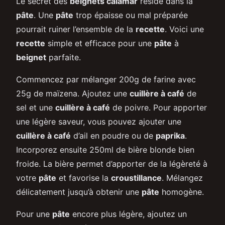
Le secret des
beignets calamar
réside dans la
pâte
. Une
pâte
trop épaisse ou mal préparée
pourrait ruiner l’ensemble de la
recette
. Voici une
recette
simple et efficace pour une
pâte
à
beignet
parfaite.
Commencez par mélanger 200g de farine avec
25g de maïzena. Ajoutez une
cuillère à café
de
sel et une
cuillère à café
de poivre. Pour apporter
une légère saveur, vous pouvez ajouter une
cuillère à café
d’ail en poudre ou de
paprika
.
Incorporez ensuite 250ml de bière blonde bien
froide. La bière permet d’apporter de la légèreté à
votre
pâte
et favorise la
croustillance
. Mélangez
délicatement jusqu’à obtenir une
pâte
homogène.
Pour une
pâte
encore plus légère, ajoutez un