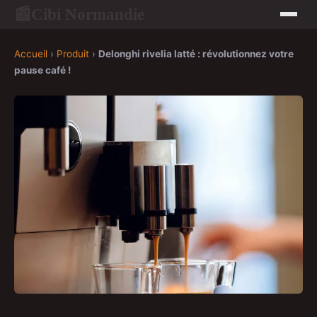
Cibi Normandie
📰
Accueil
›
Produit
›
Delonghi rivelia latté : révolutionnez votre
pause café !