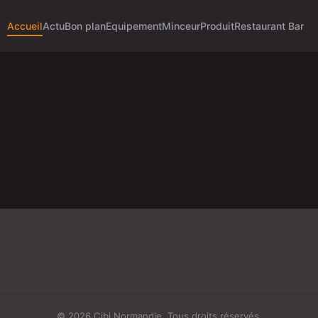
Accueil
Actu
Bon plan
Equipement
Minceur
Produit
Restaurant Bar
© 2026 Cibi Normandie. Tous droits réservés.