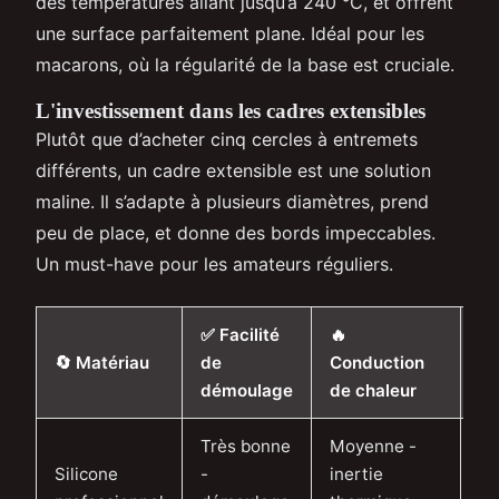
des températures allant jusqu’à 240 °C, et offrent
une surface parfaitement plane. Idéal pour les
macarons, où la régularité de la base est cruciale.
L'investissement dans les cadres extensibles
Plutôt que d’acheter cinq cercles à entremets
différents, un cadre extensible est une solution
maline. Il s’adapte à plusieurs diamètres, prend
peu de place, et donne des bords impeccables.
Un must-have pour les amateurs réguliers.
✅ Facilité
🔥
⏳ 
🔄 Matériau
de
Conduction
vi
démoulage
de chaleur
Très bonne
Moyenne -
5 
Silicone
-
inertie
av