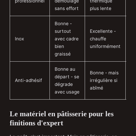
professionnel
démoulage
thermique
en
sans effort
plus lente
Bonne -
surtout
Excellente -
10
Inox
avec cadre
chauffe
ex
bien
uniformément
du
graissé
Bonne au
Bonne - mais
départ - se
1 
Anti-adhésif
irrégulière si
dégrade
se
abîmé
avec usage
Le matériel en pâtisserie pour les
finitions d'expert